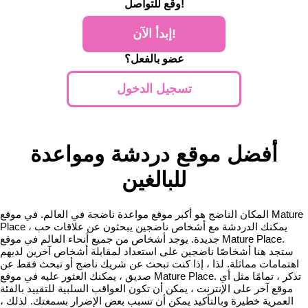
للتواصل!
وقع
إبدأ الآن!
عضو بالفعل؟
تسجيل الدخول
أفضل موقع دردشة ومواعدة
للبالغين
المكان الناضج هو أكبر موقع مواعدة ناضجة في العالم. في موقع Mature
Place ، يمكنك الدردشة مع أشخاص ناضجين يبحثون عن علاقات حب
جديدة. يوجد أشخاص من جميع أنحاء العالم في موقع Mature Place.
ستجد هنا أشخاصًا ناضجين على استعداد لمقابلة أشخاص آخرين لديهم
اهتمامات مماثلة. لذا ، إذا كنت تبحث عن شريك ناضج أو تبحث فقط عن
صديق ، يمكنك العثور عليه في موقع Mature Place. تذكر ، تمامًا مثل أي
موقع آخر على الإنترنت ، يمكن أن تكون العواقب السلبية للتقييد بالفئة
العمرية خطيرة وبالتأكيد يمكن أن تسبب بعض الإضرار بسمعتك. لذلك ،