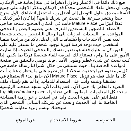
ضع ذلك دائمًا في الاعتبار وحاول الانخراط في بيئة إيجابية قدر الإمكان.
يجب أن تجعل ملفك الشخصي محدثًا قدر الإمكان وتذكر الإجابة على جميع
الأسئلة بصدق. حاول التوصل إلى أفضل رسالة تجعل انطباعك الأول يخرج
جيدًا وينتشر بسرعة. هل تبحث عن شريك ناضج؟ إذا كان الأمر كذلك ،
فأنت في المكان الصحيح. ستجد هنا في Mature Place عددًا كبيرًا من
الأعضاء الناضجين المستعدين للتعرف على بعضهم البعض والبدء في
المواعدة. من السيدات العازبات إلى الرجال الناضجين ، ستجد شخصًا
لديه نفس الاحتياجات والاهتمامات التي لديك. تأكد من مراجعة ملفنا
الشخصي حيث توجد فرصة كبيرة لوجود شخص ما ستنقر عليه على
الفور. كل ما عليك فعله هو تقديم نفسك والبدء في الحديث. إذا سارت
الأمور على ما يرام ، فستتاح لك الفرصة للقاء شخصيًا قريبًا بما يكفي. إذا
كنت تبحث عن شيء خطير وطويل الأمد ، فإننا نوصي بالتحقق من صفحة
المواعدة الخاصة بنا ، حيث ستتلقى من خلال اشتراكنا رسالة خاصة في
كل مرة نقوم فيها بتحديث سجلاتنا. الق نظرة على ما ينتظرك هناك. أنت
الآن جاهز لبدء الاستمتاع في Mature Place. كل ما عليك فعله هو تنزيل
تطبيقنا وتثبيته وأنت على استعداد للذهاب. إذا لم تقم بإنشاء ملف
التعريف الخاص بك حتى الآن ، فقم بذلك الآن. ستجد صفحتنا الرئيسية
هنا: https://mature.place ستجد كل المعلومات المطلوبة التي تحتاجها ،
فقط انقر على أيقونة البحث وابدأ في استخدام خوارزمية المطابقة
الخاصة بنا. ابدأ الحديث وابحث عن شريكك المثالي. الشخص الذي
سيجعلك تبتسم وتريد مقابلته شخصيًا
الخصوصية
شروط الاستخدام
عن الموقع